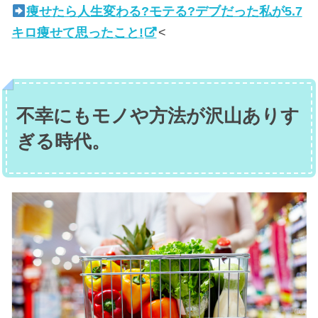
痩せたら人生変わる?モテる?デブだった私が5.7
キロ痩せて思ったこと!
<
不幸にもモノや方法が沢山ありす
ぎる時代。