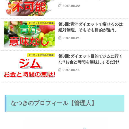
2017.08.22
ダイエットの初めて講座
第5回:青汁ダイエットで痩せるのは
絶対無理。そもそも目的が違う。
2017.08.21
ダイエットの初めて講座
第8回:ダイエット目的でジムに行く
な!!お金と時間を無駄にするだけ!
2017.08.15
なつきのプロフィール【管理人】