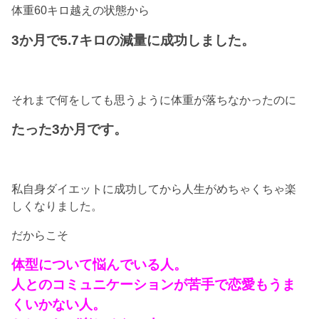
体重60キロ越えの状態から
3か月で5.7キロの減量に成功しました。
それまで何をしても思うように体重が落ちなかったのに
たった3か月です。
私自身ダイエットに成功してから人生がめちゃくちゃ楽
しくなりました。
だからこそ
体型について悩んでいる人。
人とのコミュニケーションが苦手で恋愛もうま
くいかない人。