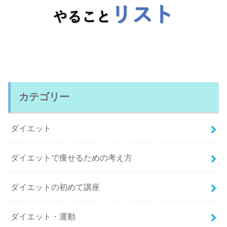
カテゴリー
ダイエット
ダイエットで痩せるための考え方
ダイエットの初めて講座
ダイエット・運動