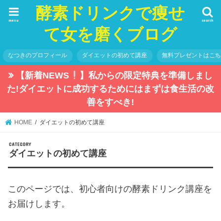
酵素ドリンクで痩せ
menu
search
て女を磨くブログ
なつきのプロフィール
ダイエットの初めて講座
無料プレゼントはこ
【新着NEWS
】私からの限定特典を準備しまし
た!ダイエットに成功するためにはまずは食生活の改
善をすべき!
HOME
ダイエットの初めて講座
ダイエットの初めて講座
このページでは、初心者向けの酵素ドリンク講座を
お届けします。