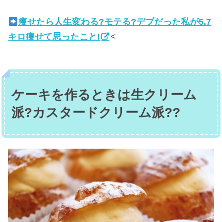
痩せたら人生変わる?モテる?デブだった私が5.7
キロ痩せて思ったこと!
<
ケーキを作るときは生クリーム
派?カスタードクリーム派??