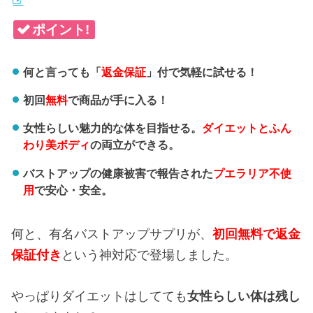
ポイント!
何と言っても「
返金保証
」付で気軽に試せる！
初回
無料
で商品が手に入る！
女性らしい魅力的な体を目指せる。
ダイエットとふん
わり美ボディ
の両立ができる。
バストアップの健康被害で報告された
プエラリア不使
用
で安心・安全。
何と、有名バストアップサプリが、
初回無料で返金
保証付き
という神対応で登場しました。
やっぱりダイエットはしてても
女性らしい体は残し