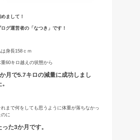
初めまして！
ブログ運営者の「なつき」です！
私は身長158ｃｍ
体重60キロ越えの状態から
3か月で5.7キロの減量に成功しまし
た。
それまで何をしても思うように体重が落ちなかっ
たのに
たった3か月です。