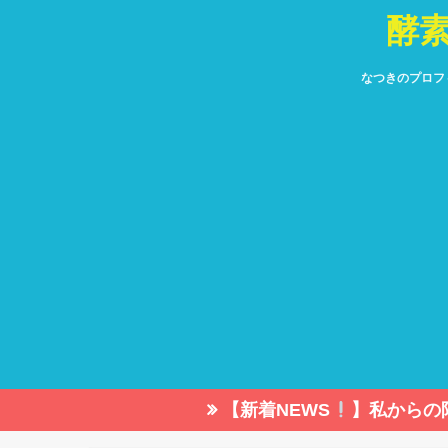
酵
なつきのプロフ
【新着NEWS
】私からの