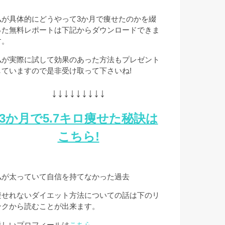
私が具体的にどうやって3か月で痩せたのかを綴
った無料レポートは下記からダウンロードできま
す。
私が実際に試して効果のあった方法もプレゼント
していますので是非受け取って下さいね!
↓↓↓↓↓↓↓↓↓
3か月で5.7キロ痩せた秘訣は
こちら!
私が太っていて自信を持てなかった過去
痩せれないダイエット方法についての話は下のリ
ンクから読むことが出来ます。
詳しいプロフィールは
こちら