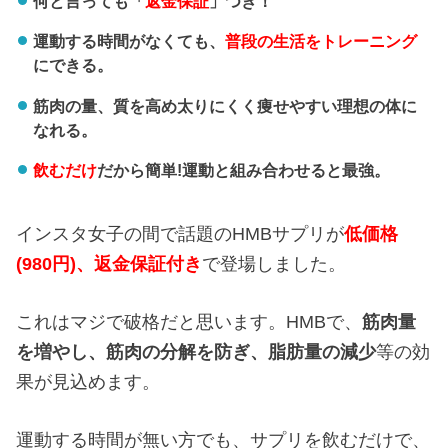
何と言っても「
返金保証
」つき！
運動する時間がなくても、
普段の生活をトレーニング
にできる。
筋肉の量、質を高め太りにくく痩せやすい理想の体に
なれる。
飲むだけ
だから簡単!運動と組み合わせると最強。
インスタ女子の間で話題のHMBサプリが
低価格
(980円)、返金保証付き
で登場しました。
これはマジで破格だと思います。HMBで、
筋肉量
を増やし、
筋肉の分解を防ぎ、
脂肪量の減少
等の効
果が見込めます。
運動する時間が無い方でも、サプリを飲むだけで、