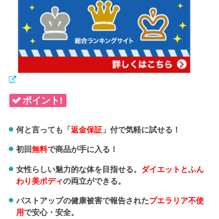
ポイント!
何と言っても「
返金保証
」付で気軽に試せる！
初回
無料
で商品が手に入る！
女性らしい魅力的な体を目指せる。
ダイエットとふん
わり美ボディ
の両立ができる。
バストアップの健康被害で報告された
プエラリア不使
用
で安心・安全。