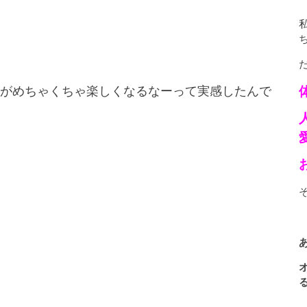
がめちゃくちゃ楽しくなるなーって実感したんで