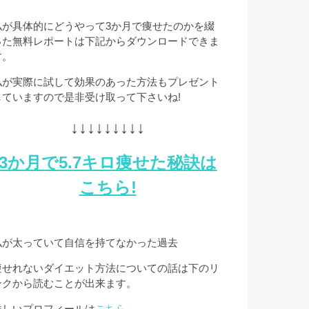
私が具体的にどうやって3か月で痩せたのかを綴
った無料レポートは下記からダウンロードできま
す。
私が実際に試して効果のあった方法もプレゼント
していますので是非受け取って下さいね!
↓↓↓↓↓↓↓↓↓
3か月で5.7キロ痩せた秘訣は
こちら!
私が太っていて自信を持てなかった過去
痩せれないダイエット方法についての話は下のリ
ンクから読むことが出来ます。
詳しいプロフィールは
こちら