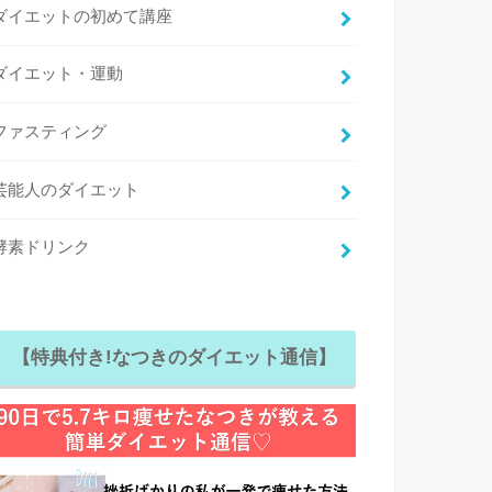
ダイエットの初めて講座
ダイエット・運動
ファスティング
芸能人のダイエット
酵素ドリンク
【特典付き!なつきのダイエット通信】