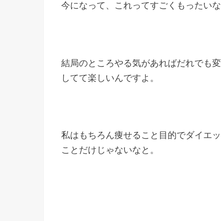
今になって、これってすごくもったいな
結局のところやる気があればだれでも変
してて楽しいんですよ。
私はもちろん痩せること目的でダイエッ
ことだけじゃないなと。