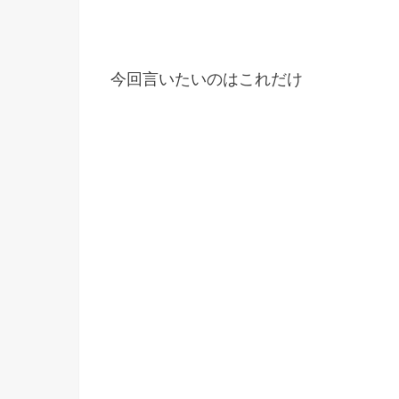
今回言いたいのはこれだけ