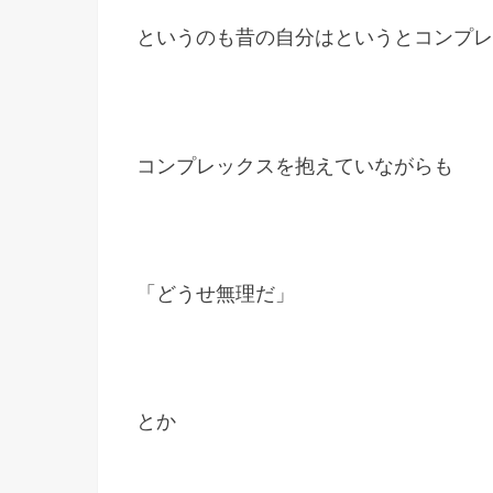
というのも昔の自分はというとコンプレ
コンプレックスを抱えていながらも
「どうせ無理だ」
とか