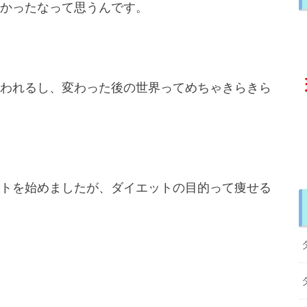
かったなって思うんです。
われるし、変わった後の世界ってめちゃきらきら
トを始めましたが、ダイエットの目的って痩せる