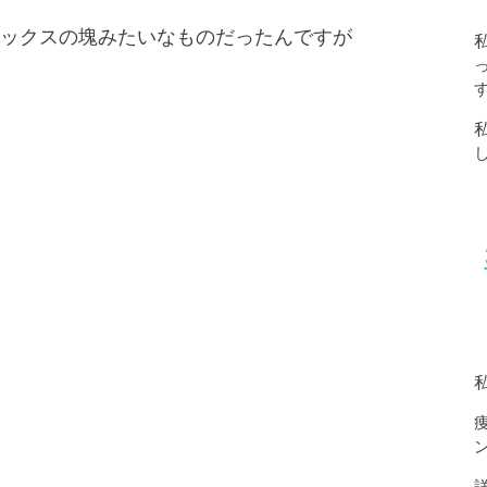
ックスの塊みたいなものだったんですが