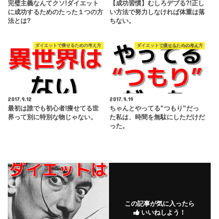
完璧主義なんてクソ!ダイエット
【成功習慣】むしろデブる?!正し
に成功するためのたった１つの方
い方法で努力しなければ体重は落
法とは?
ちない。
ダイエットで痩せるための考え方
ダイエットで痩せるための考え方
2017.9.12
2017.9.19
最初は誰でも初心者!痩せてる世
ちゃんとやってる”つもり”だっ
界って別に特別な物じゃない。
た私は、時間を無駄にしただけだ
った。
この記事が気に入ったら
いいねしよう！