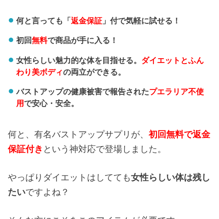
何と言っても「
返金保証
」付で気軽に試せる！
初回
無料
で商品が手に入る！
女性らしい魅力的な体を目指せる。
ダイエットとふん
わり美ボディ
の両立ができる。
バストアップの健康被害で報告された
プエラリア不使
用
で安心・安全。
何と、有名バストアップサプリが、
初回無料で返金
保証付き
という神対応で登場しました。
やっぱりダイエットはしてても
女性らしい体は残し
たい
ですよね？