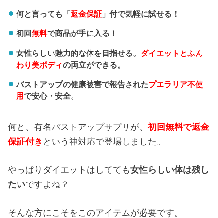
何と言っても「
返金保証
」付で気軽に試せる！
初回
無料
で商品が手に入る！
女性らしい魅力的な体を目指せる。
ダイエットとふん
わり美ボディ
の両立ができる。
バストアップの健康被害で報告された
プエラリア不使
用
で安心・安全。
何と、有名バストアップサプリが、
初回無料で返金
保証付き
という神対応で登場しました。
やっぱりダイエットはしてても
女性らしい体は残し
たい
ですよね？
そんな方にこそをこのアイテムが必要です。