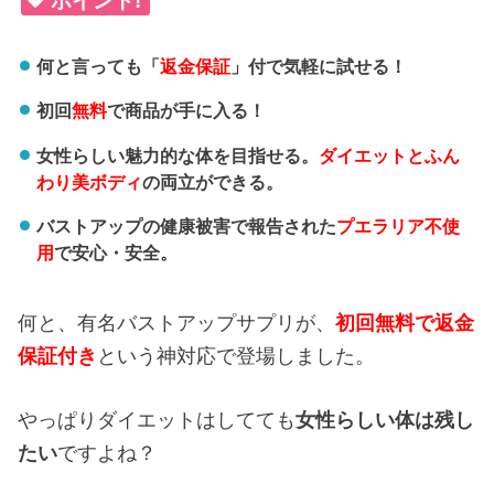
ポイント!
何と言っても「
返金保証
」付で気軽に試せる！
初回
無料
で商品が手に入る！
女性らしい魅力的な体を目指せる。
ダイエットとふん
わり美ボディ
の両立ができる。
バストアップの健康被害で報告された
プエラリア不使
用
で安心・安全。
何と、有名バストアップサプリが、
初回無料で返金
保証付き
という神対応で登場しました。
やっぱりダイエットはしてても
女性らしい体は残し
たい
ですよね？