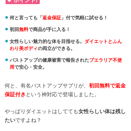
ポイント!
何と言っても「
返金保証
」付で気軽に試せる！
初回
無料
で商品が手に入る！
女性らしい魅力的な体を目指せる。
ダイエットとふん
わり美ボディ
の両立ができる。
バストアップの健康被害で報告された
プエラリア不使
用
で安心・安全。
何と、有名バストアップサプリが、
初回無料で返金
保証付き
という神対応で登場しました。
やっぱりダイエットはしてても
女性らしい体は残し
たい
ですよね？