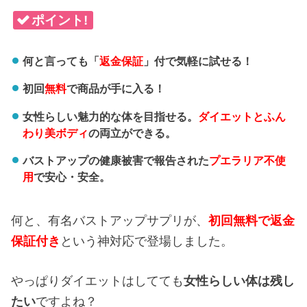
ポイント!
何と言っても「
返金保証
」付で気軽に試せる！
初回
無料
で商品が手に入る！
女性らしい魅力的な体を目指せる。
ダイエットとふん
わり美ボディ
の両立ができる。
バストアップの健康被害で報告された
プエラリア不使
用
で安心・安全。
何と、有名バストアップサプリが、
初回無料で返金
保証付き
という神対応で登場しました。
やっぱりダイエットはしてても
女性らしい体は残し
たい
ですよね？