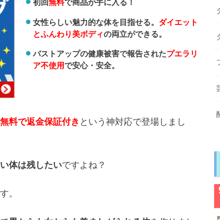
初回
無料
で商品が手に入る！
女性らしい魅力的な体を目指せる。
ダイエット
とふんわり美ボディ
の両立ができる。
バストアップの健康被害で報告された
プエラリ
ア不使用
で安心・安全。
無料で返金保証付き
という神対応で登場しまし
い体は残したい
ですよね？
す。