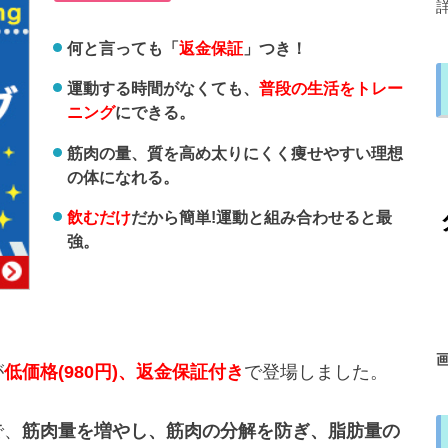
何と言っても「
返金保証
」つき！
運動する時間がなくても、
普段の生活をトレー
ニング
にできる。
筋肉の量、質を高め太りにくく痩せやすい理想
の体になれる。
飲むだけ
だから簡単!運動と組み合わせると最
強。
が
低価格(980円)、返金保証付き
で登場しました。
で、
筋肉量を増やし、
筋肉の分解を防ぎ、
脂肪量の