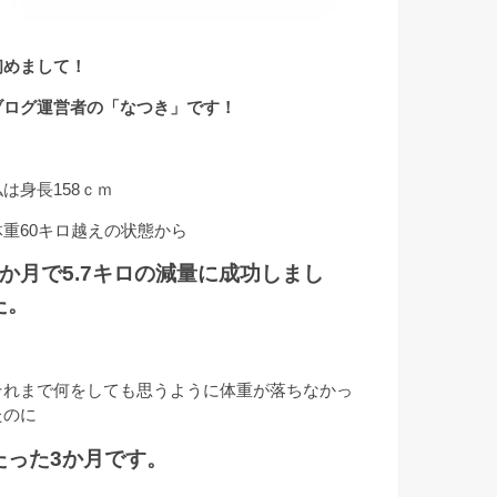
初めまして！
ブログ運営者の「なつき」です！
私は身長158ｃｍ
体重60キロ越えの状態から
3か月で5.7キロの減量に成功しまし
た。
それまで何をしても思うように体重が落ちなかっ
たのに
たった3か月です。