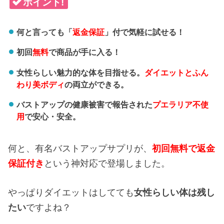
ポイント!
何と言っても「
返金保証
」付で気軽に試せる！
初回
無料
で商品が手に入る！
女性らしい魅力的な体を目指せる。
ダイエットとふん
わり美ボディ
の両立ができる。
バストアップの健康被害で報告された
プエラリア不使
用
で安心・安全。
何と、有名バストアップサプリが、
初回無料で返金
保証付き
という神対応で登場しました。
やっぱりダイエットはしてても
女性らしい体は残し
たい
ですよね？