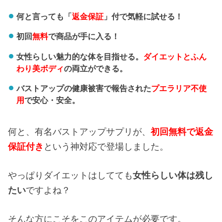
何と言っても「
返金保証
」付で気軽に試せる！
初回
無料
で商品が手に入る！
女性らしい魅力的な体を目指せる。
ダイエットとふん
わり美ボディ
の両立ができる。
バストアップの健康被害で報告された
プエラリア不使
用
で安心・安全。
何と、有名バストアップサプリが、
初回無料で返金
保証付き
という神対応で登場しました。
やっぱりダイエットはしてても
女性らしい体は残し
たい
ですよね？
そんな方にこそをこのアイテムが必要です。