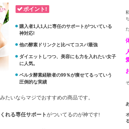
ポイント!
購入者1人1人に専任のサポートがついている
神対応!
他の酵素ドリンクと比べてコスパ最強
ダイエットしつつ、美容にも力を入れたい女子
に人気。
ベルタ酵素経験者の99％が痩せてるっていう
圧倒的な実績
みたいならマジでおすすめの商品です。
くれる専任サポート
がついてるのが神です!