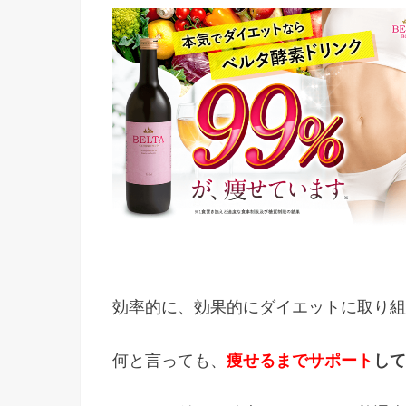
効率的に、効果的にダイエットに取り組
何と言っても、
痩せるまでサポート
して