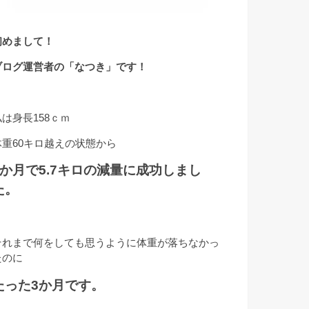
初めまして！
ブログ運営者の「なつき」です！
私は身長158ｃｍ
体重60キロ越えの状態から
3か月で5.7キロの減量に成功しまし
た。
それまで何をしても思うように体重が落ちなかっ
たのに
たった3か月です。