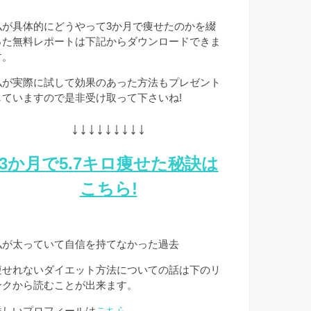
私が具体的にどうやって3か月で痩せたのかを綴
った無料レポートは下記からダウンロードできま
す。
私が実際に試して効果のあった方法もプレゼント
していますので是非受け取って下さいね!
↓↓↓↓↓↓↓↓↓
3か月で5.7キロ痩せた秘訣は
こちら!
私が太っていて自信を持てなかった過去
痩せれないダイエット方法についての話は下のリ
ンクから読むことが出来ます。
詳しいプロフィールは
こちら