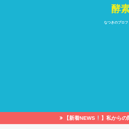
酵
なつきのプロフ
【新着NEWS
】私からの