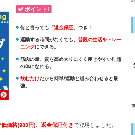
ポイント!
何と言っても「
返金保証
」つき！
運動する時間がなくても、
普段の生活をトレー
ニング
にできる。
筋肉の量、質を高め太りにくく痩せやすい理想
の体になれる。
飲むだけ
だから簡単!運動と組み合わせると最
強。
が
低価格(980円)、返金保証付き
で登場しました。