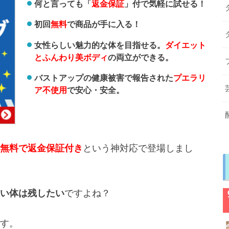
何と言っても「
返金保証
」付で気軽に試せる！
初回
無料
で商品が手に入る！
女性らしい魅力的な体を目指せる。
ダイエット
とふんわり美ボディ
の両立ができる。
バストアップの健康被害で報告された
プエラリ
ア不使用
で安心・安全。
無料で返金保証付き
という神対応で登場しまし
い体は残したい
ですよね？
す。