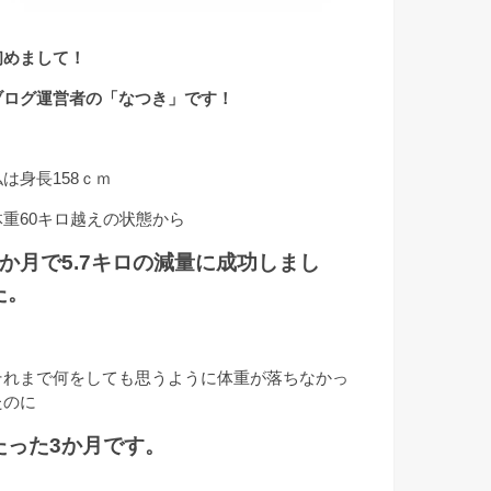
初めまして！
ブログ運営者の「なつき」です！
私は身長158ｃｍ
体重60キロ越えの状態から
3か月で5.7キロの減量に成功しまし
た。
それまで何をしても思うように体重が落ちなかっ
たのに
たった3か月です。