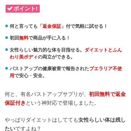
ポイント!
何と言っても「
返金保証
」付で気軽に試せる！
初回
無料
で商品が手に入る！
女性らしい魅力的な体を目指せる。
ダイエットとふん
わり美ボディ
の両立ができる。
バストアップの健康被害で報告された
プエラリア不使
用
で安心・安全。
何と、有名バストアップサプリが、
初回無料で返金
保証付き
という神対応で登場しました。
やっぱりダイエットはしてても
女性らしい体は残し
たい
ですよね？