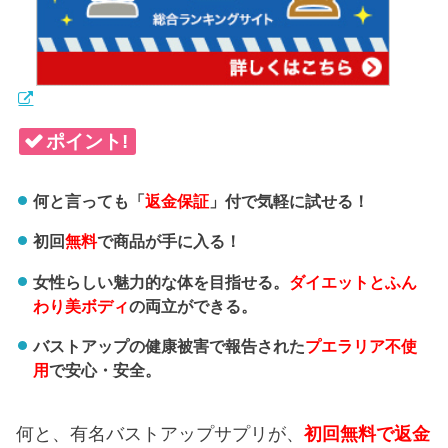
ポイント!
何と言っても「
返金保証
」付で気軽に試せる！
初回
無料
で商品が手に入る！
女性らしい魅力的な体を目指せる。
ダイエットとふん
わり美ボディ
の両立ができる。
バストアップの健康被害で報告された
プエラリア不使
用
で安心・安全。
何と、有名バストアップサプリが、
初回無料で返金