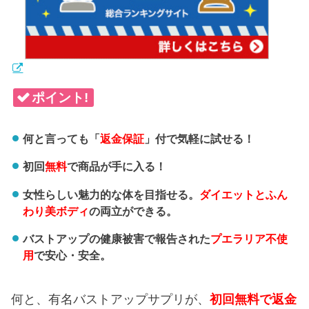
ポイント!
何と言っても「
返金保証
」付で気軽に試せる！
初回
無料
で商品が手に入る！
女性らしい魅力的な体を目指せる。
ダイエットとふん
わり美ボディ
の両立ができる。
バストアップの健康被害で報告された
プエラリア不使
用
で安心・安全。
何と、有名バストアップサプリが、
初回無料で返金