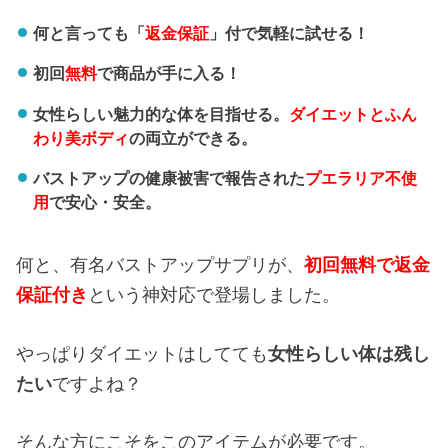
何と言っても「
返金保証
」付で気軽に試せる！
初回
無料
で商品が手に入る！
女性らしい魅力的な体を目指せる。
ダイエットとふん
わり美ボディ
の両立ができる。
バストアップの健康被害で報告された
プエラリア不使
用
で安心・安全。
何と、有名バストアップサプリが、
初回無料で返金
保証付き
という神対応で登場しました。
やっぱりダイエットはしてても
女性らしい体は残し
たい
ですよね？
そんな方にこそをこのアイテムが必要です。