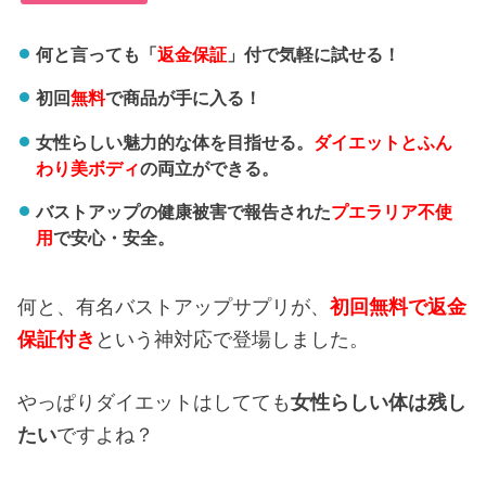
何と言っても「
返金保証
」付で気軽に試せる！
初回
無料
で商品が手に入る！
女性らしい魅力的な体を目指せる。
ダイエットとふん
わり美ボディ
の両立ができる。
バストアップの健康被害で報告された
プエラリア不使
用
で安心・安全。
何と、有名バストアップサプリが、
初回無料で返金
保証付き
という神対応で登場しました。
やっぱりダイエットはしてても
女性らしい体は残し
たい
ですよね？