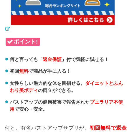
ポイント!
何と言っても「
返金保証
」付で気軽に試せる！
初回
無料
で商品が手に入る！
女性らしい魅力的な体を目指せる。
ダイエットとふん
わり美ボディ
の両立ができる。
バストアップの健康被害で報告された
プエラリア不使
用
で安心・安全。
何と、有名バストアップサプリが、
初回無料で返金