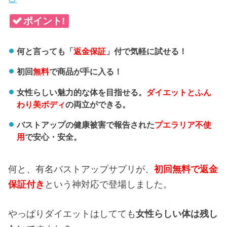
ポイント!
何と言っても「
返金保証
」付で気軽に試せる！
初回
無料
で商品が手に入る！
女性らしい魅力的な体を目指せる。
ダイエットとふん
わり美ボディ
の両立ができる。
バストアップの健康被害で報告された
プエラリア不使
用
で安心・安全。
何と、有名バストアップサプリが、
初回無料で返金
保証付き
という神対応で登場しました。
やっぱりダイエットはしてても
女性らしい体は残し