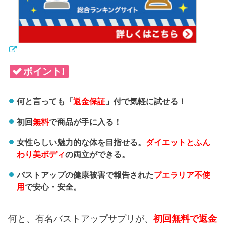
ポイント!
何と言っても「
返金保証
」付で気軽に試せる！
初回
無料
で商品が手に入る！
女性らしい魅力的な体を目指せる。
ダイエットとふん
わり美ボディ
の両立ができる。
バストアップの健康被害で報告された
プエラリア不使
用
で安心・安全。
何と、有名バストアップサプリが、
初回無料で返金