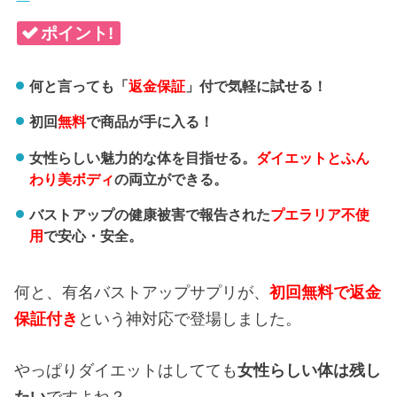
ポイント!
何と言っても「
返金保証
」付で気軽に試せる！
初回
無料
で商品が手に入る！
女性らしい魅力的な体を目指せる。
ダイエットとふん
わり美ボディ
の両立ができる。
バストアップの健康被害で報告された
プエラリア不使
用
で安心・安全。
何と、有名バストアップサプリが、
初回無料で返金
保証付き
という神対応で登場しました。
やっぱりダイエットはしてても
女性らしい体は残し
たい
ですよね？