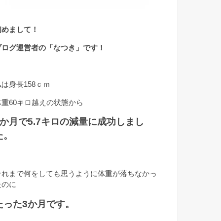
初めまして！
ブログ運営者の「なつき」です！
私は身長158ｃｍ
体重60キロ越えの状態から
3か月で5.7キロの減量に成功しまし
た。
それまで何をしても思うように体重が落ちなかっ
たのに
たった3か月です。