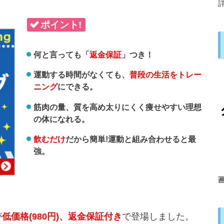
ポイント!
何と言っても「
返金保証
」つき！
運動する時間がなくても、
普段の生活をトレー
ニング
にできる。
筋肉の量、質を高め太りにくく痩せやすい理想
の体になれる。
飲むだけ
だから簡単!運動と組み合わせると最
強。
が
低価格(980円)、返金保証付き
で登場しました。