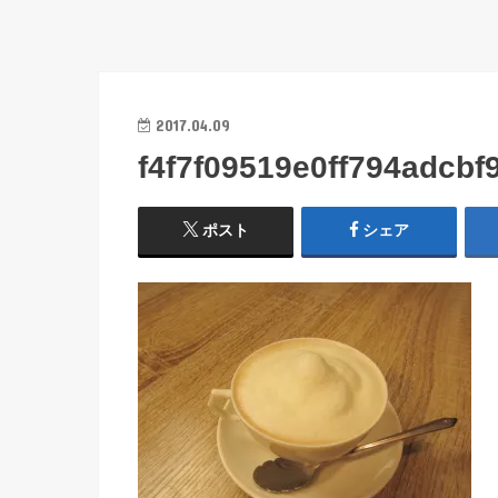
2017.04.09
f4f7f09519e0ff794adcbf
ポスト
シェア