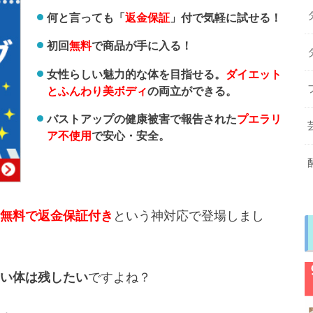
何と言っても「
返金保証
」付で気軽に試せる！
初回
無料
で商品が手に入る！
女性らしい魅力的な体を目指せる。
ダイエット
とふんわり美ボディ
の両立ができる。
バストアップの健康被害で報告された
プエラリ
ア不使用
で安心・安全。
無料で返金保証付き
という神対応で登場しまし
い体は残したい
ですよね？