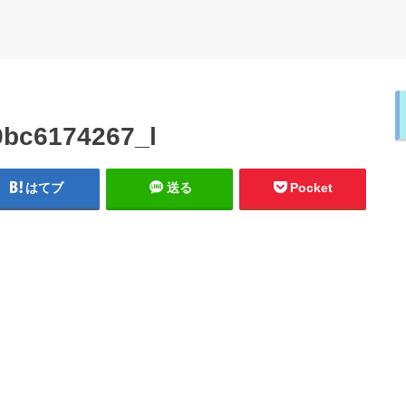
9bc6174267_l
はてブ
送る
Pocket