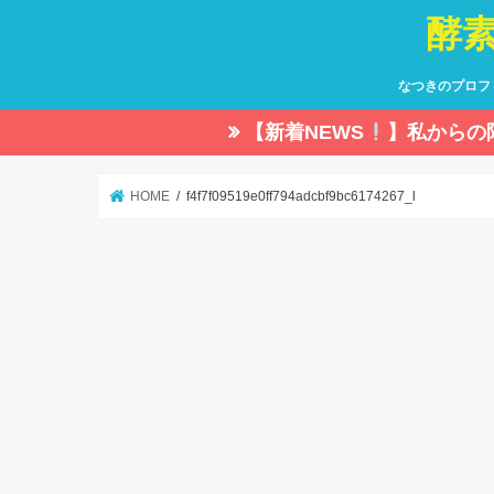
酵
なつきのプロフ
【新着NEWS
】私からの
HOME
f4f7f09519e0ff794adcbf9bc6174267_l