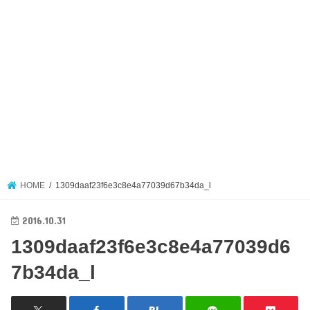
HOME
1309daaf23f6e3c8e4a77039d67b34da_l
2016.10.31
1309daaf23f6e3c8e4a77039d6
7b34da_l