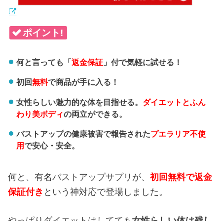
ポイント!
何と言っても「
返金保証
」付で気軽に試せる！
初回
無料
で商品が手に入る！
女性らしい魅力的な体を目指せる。
ダイエットとふん
わり美ボディ
の両立ができる。
バストアップの健康被害で報告された
プエラリア不使
用
で安心・安全。
何と、有名バストアップサプリが、
初回無料で返金
保証付き
という神対応で登場しました。
やっぱりダイエットはしてても
女性らしい体は残し