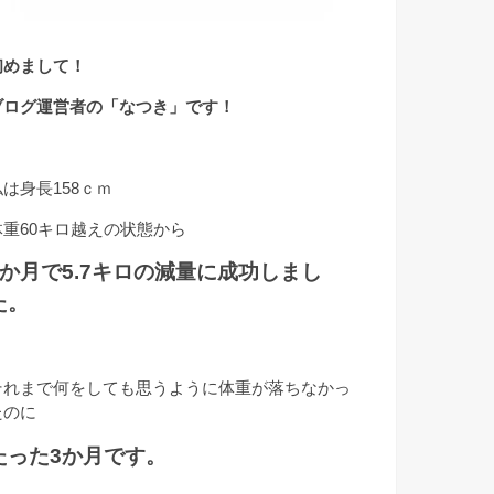
初めまして！
ブログ運営者の「なつき」です！
私は身長158ｃｍ
体重60キロ越えの状態から
3か月で5.7キロの減量に成功しまし
た。
それまで何をしても思うように体重が落ちなかっ
たのに
たった3か月です。