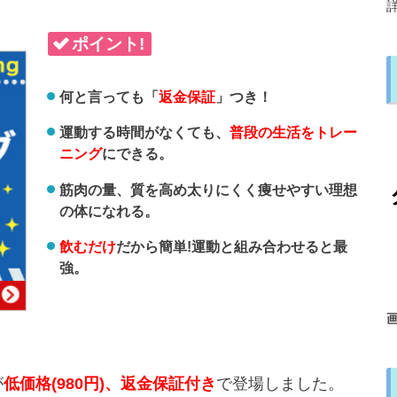
ポイント!
何と言っても「
返金保証
」つき！
運動する時間がなくても、
普段の生活をトレー
ニング
にできる。
筋肉の量、質を高め太りにくく痩せやすい理想
の体になれる。
飲むだけ
だから簡単!運動と組み合わせると最
強。
が
低価格(980円)、返金保証付き
で登場しました。