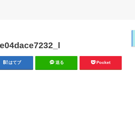
e04dace7232_l
はてブ
送る
Pocket