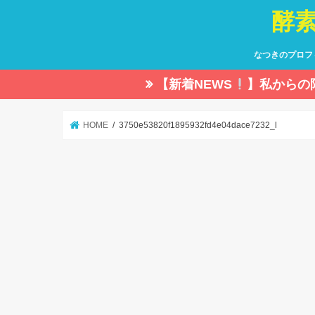
酵
なつきのプロフ
【新着NEWS
】私からの
HOME
3750e53820f1895932fd4e04dace7232_l