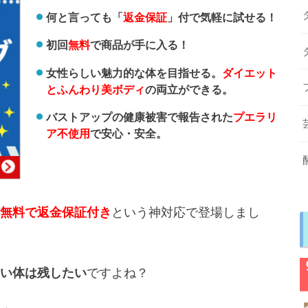
何と言っても「
返金保証
」付で気軽に試せる！
初回
無料
で商品が手に入る！
女性らしい魅力的な体を目指せる。
ダイエット
とふんわり美ボディ
の両立ができる。
バストアップの健康被害で報告された
プエラリ
ア不使用
で安心・安全。
無料で返金保証付き
という神対応で登場しまし
い体は残したい
ですよね？