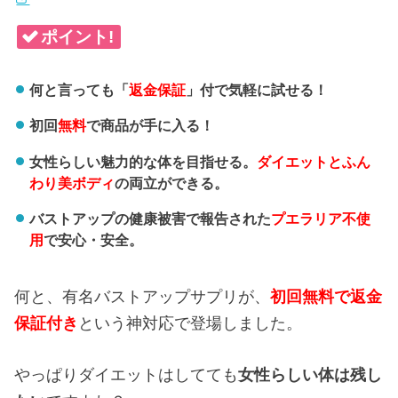
ポイント!
何と言っても「
返金保証
」付で気軽に試せる！
初回
無料
で商品が手に入る！
女性らしい魅力的な体を目指せる。
ダイエットとふん
わり美ボディ
の両立ができる。
バストアップの健康被害で報告された
プエラリア不使
用
で安心・安全。
何と、有名バストアップサプリが、
初回無料で返金
保証付き
という神対応で登場しました。
やっぱりダイエットはしてても
女性らしい体は残し