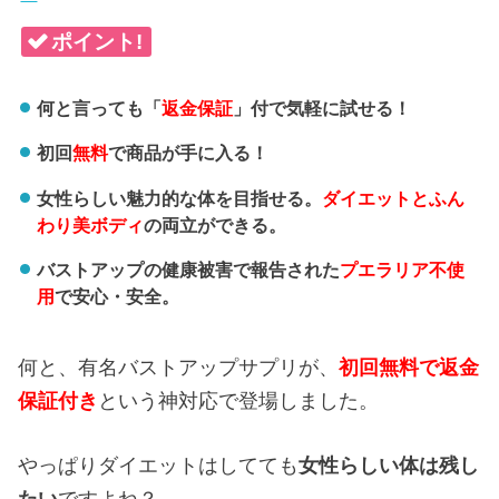
ポイント!
何と言っても「
返金保証
」付で気軽に試せる！
初回
無料
で商品が手に入る！
女性らしい魅力的な体を目指せる。
ダイエットとふん
わり美ボディ
の両立ができる。
バストアップの健康被害で報告された
プエラリア不使
用
で安心・安全。
何と、有名バストアップサプリが、
初回無料で返金
保証付き
という神対応で登場しました。
やっぱりダイエットはしてても
女性らしい体は残し
たい
ですよね？