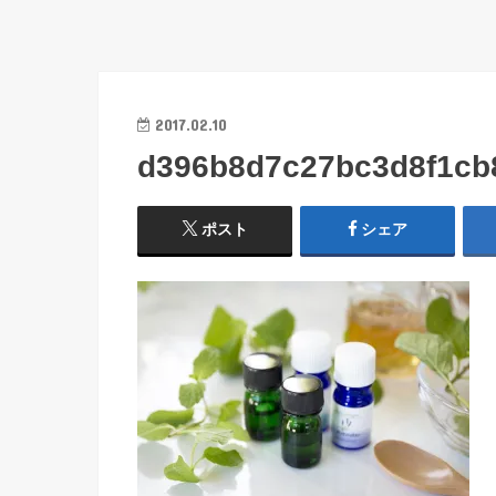
2017.02.10
d396b8d7c27bc3d8f1cb
ポスト
シェア