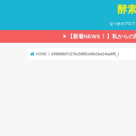
酵
なつきのプロフ
【新着NEWS
】私からの
HOME
d396b8d7c27bc3d8f1cb8e1ba14aa6f5_l