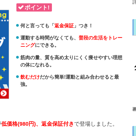
ポイント!
何と言っても「
返金保証
」つき！
運動する時間がなくても、
普段の生活をトレー
ニング
にできる。
筋肉の量、質を高め太りにくく痩せやすい理想
の体になれる。
飲むだけ
だから簡単!運動と組み合わせると最
強。
が
低価格(980円)、返金保証付き
で登場しました。