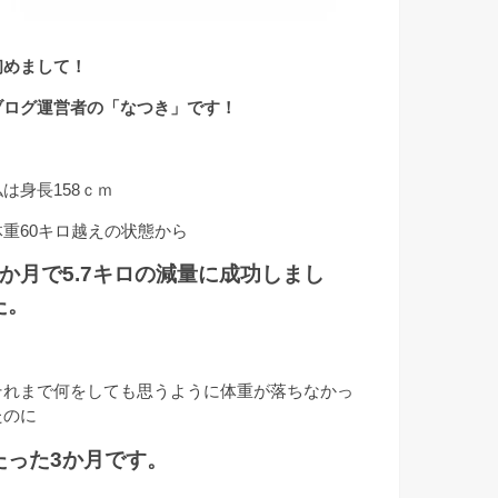
初めまして！
ブログ運営者の「なつき」です！
私は身長158ｃｍ
体重60キロ越えの状態から
3か月で5.7キロの減量に成功しまし
た。
それまで何をしても思うように体重が落ちなかっ
たのに
たった3か月です。