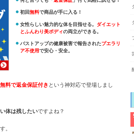
初回
無料
で商品が手に入る！
女性らしい魅力的な体を目指せる。
ダイエット
とふんわり美ボディ
の両立ができる。
バストアップの健康被害で報告された
プエラリ
ア不使用
で安心・安全。
無料で返金保証付き
という神対応で登場しまし
い体は残したい
ですよね？
す。