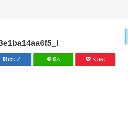
8e1ba14aa6f5_l
はてブ
送る
Pocket