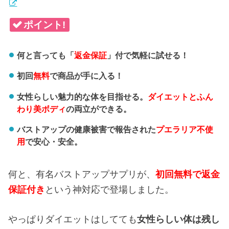
ポイント!
何と言っても「
返金保証
」付で気軽に試せる！
初回
無料
で商品が手に入る！
女性らしい魅力的な体を目指せる。
ダイエットとふん
わり美ボディ
の両立ができる。
バストアップの健康被害で報告された
プエラリア不使
用
で安心・安全。
何と、有名バストアップサプリが、
初回無料で返金
保証付き
という神対応で登場しました。
やっぱりダイエットはしてても
女性らしい体は残し