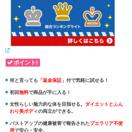
ポイント!
何と言っても「
返金保証
」付で気軽に試せる！
初回
無料
で商品が手に入る！
女性らしい魅力的な体を目指せる。
ダイエットとふん
わり美ボディ
の両立ができる。
バストアップの健康被害で報告された
プエラリア不使
用
で安心・安全。