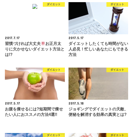
ダイエット
ダイエット
2017.7.17
2017.5.17
習慣づければ大丈夫
お正月太
ダイエットしたくても時間がない
りに欠かせないダイエット方法と
人必見！忙しいあなたにもできる
は!?
方法
ダイエット
ダイエット
2017.5.17
2017.5.18
お腹を痩せるには?短期間で痩せ
ジョギングでダイエットの天敵、
たい人におススメの方法4選!!
便秘を解消する効果の真実とは?
ダイエット
ダイエット