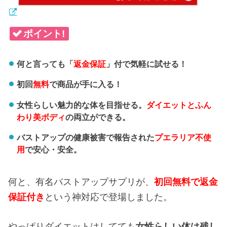
ポイント!
何と言っても「
返金保証
」付で気軽に試せる！
初回
無料
で商品が手に入る！
女性らしい魅力的な体を目指せる。
ダイエットとふん
わり美ボディ
の両立ができる。
バストアップの健康被害で報告された
プエラリア不使
用
で安心・安全。
何と、有名バストアップサプリが、
初回無料で返金
保証付き
という神対応で登場しました。
やっぱりダイエットはしてても
女性らしい体は残し