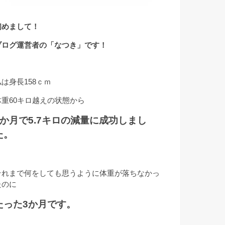
初めまして！
ブログ運営者の「なつき」です！
私は身長158ｃｍ
体重60キロ越えの状態から
3か月で5.7キロの減量に成功しまし
た。
それまで何をしても思うように体重が落ちなかっ
たのに
たった3か月です。