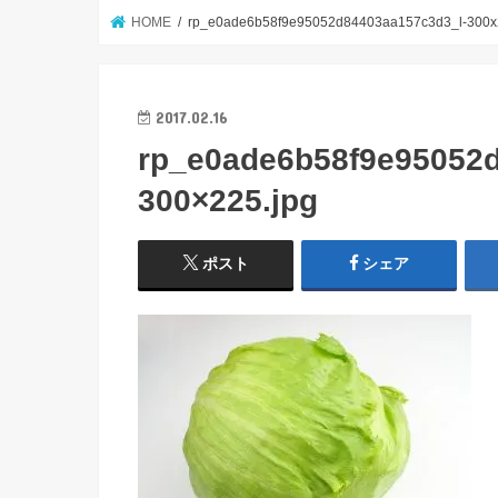
HOME
rp_e0ade6b58f9e95052d84403aa157c3d3_l-300x
2017.02.16
rp_e0ade6b58f9e95052d
300×225.jpg
ポスト
シェア