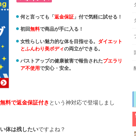
何と言っても「
返金保証
」付で気軽に試せる！
初回
無料
で商品が手に入る！
女性らしい魅力的な体を目指せる。
ダイエット
とふんわり美ボディ
の両立ができる。
バストアップの健康被害で報告された
プエラリ
ア不使用
で安心・安全。
無料で返金保証付き
という神対応で登場しまし
い体は残したい
ですよね？