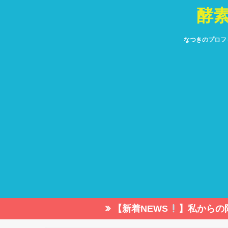
酵
なつきのプロフ
【新着NEWS
】私からの