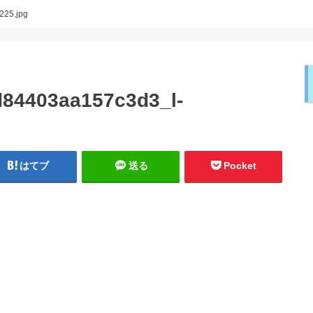
225.jpg
84403aa157c3d3_l-
はてブ
送る
Pocket