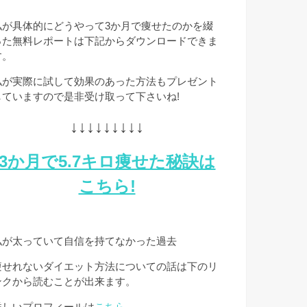
私が具体的にどうやって3か月で痩せたのかを綴
った無料レポートは下記からダウンロードできま
す。
私が実際に試して効果のあった方法もプレゼント
していますので是非受け取って下さいね!
↓↓↓↓↓↓↓↓↓
3か月で5.7キロ痩せた秘訣は
こちら!
私が太っていて自信を持てなかった過去
痩せれないダイエット方法についての話は下のリ
ンクから読むことが出来ます。
詳しいプロフィールは
こちら