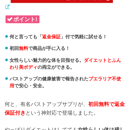
ポイント!
何と言っても「
返金保証
」付で気軽に試せる！
初回
無料
で商品が手に入る！
女性らしい魅力的な体を目指せる。
ダイエットとふん
わり美ボディ
の両立ができる。
バストアップの健康被害で報告された
プエラリア不使
用
で安心・安全。
何と、有名バストアップサプリが、
初回無料で返金
保証付き
という神対応で登場しました。
やっぱりダイエットはしてても
女性らしい体は残し