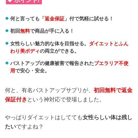
ポイント!
何と言っても「
返金保証
」付で気軽に試せる！
初回
無料
で商品が手に入る！
女性らしい魅力的な体を目指せる。
ダイエットとふん
わり美ボディ
の両立ができる。
バストアップの健康被害で報告された
プエラリア不使
用
で安心・安全。
何と、有名バストアップサプリが、
初回無料で返金
保証付き
という神対応で登場しました。
やっぱりダイエットはしてても
女性らしい体は残し
たい
ですよね？