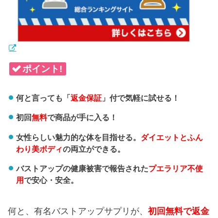
ポイント!
何と言っても「
返金保証
」付で気軽に試せる！
初回
無料
で商品が手に入る！
女性らしい魅力的な体を目指せる。
ダイエットとふん
わり美ボディ
の両立ができる。
バストアップの健康被害で報告された
プエラリア不使
用
で安心・安全。
何と、有名バストアップサプリが、
初回無料で返金